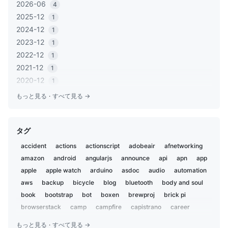
2026-06
4
2025-12
1
2024-12
1
2023-12
1
2022-12
1
2021-12
1
2020-12
1
2020-06
1
もっと見る
·
すべて見る →
2020-05
2
2019-12
1
タグ
2019-11
2
2019-02
5
accident
actions
actionscript
adobeair
afnetworking
2019-01
1
amazon
android
angularjs
announce
api
apn
app
2018-12
2
apple
apple watch
arduino
asdoc
audio
automation
2018-07
aws
backup
3
bicycle
blog
bluetooth
body and soul
2018-02
book
bootstrap
bot
boxen
brewproj
brick pi
1
2018-01
browserstack
camp
campfire
capistrano
career
1
centos
charset
chat
chatbot
chatops
child
2017-09
1
もっと見る
·
すべて見る →