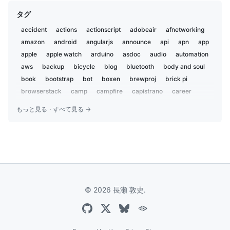
2019-12
1
タグ
2019-11
2
2019-02
5
accident
actions
actionscript
adobeair
afnetworking
2019-01
1
amazon
android
angularjs
announce
api
apn
app
2018-12
2
apple
apple watch
arduino
asdoc
audio
automation
2018-07
aws
backup
3
bicycle
blog
bluetooth
body and soul
2018-02
book
bootstrap
bot
boxen
brewproj
brick pi
1
2018-01
browserstack
camp
campfire
capistrano
career
1
centos
charset
chat
chatbot
chatops
child
2017-09
1
もっと見る
·
すべて見る →
chrome
ci
ci2go
circleci
claude
cli
cloudflare
2017-04
1
cloudfront
coccoa
cocoa
cocoapods
cocoon
2017-03
1
coda2
codex
coffeelint
coffeescript
color
2016-12
2
color-recipes
conference
coveralls
cpan
cron
curl
2016-09
2
cycling
dbix::class
deployment
design
2016-07
1
developer productivity
diy
dj
docker
dotfiles
2016-06
7
© 2026 長瀬 敦史.
dreamhost
e2e
ecs
edifier
editor
electron
2016-05
1
electronic components
email
emoji
encryption
event
2016-04
3
everdesktop
evernote
excel
express
extension
2016-03
3
facebook
family
fastlane
festival
fishing
flash