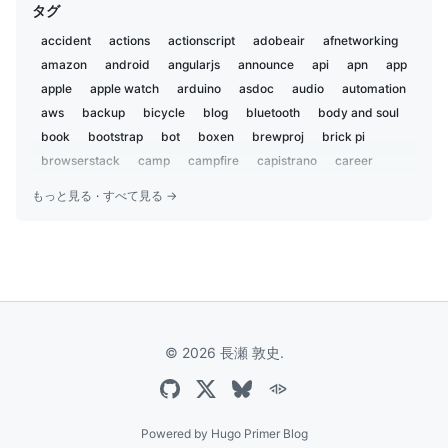
タグ
2019-11
2
2019-02
5
accident
actions
actionscript
adobeair
afnetworking
2019-01
1
amazon
android
angularjs
announce
api
apn
app
2018-12
2
apple
apple watch
arduino
asdoc
audio
automation
2018-07
aws
backup
3
bicycle
blog
bluetooth
body and soul
2018-02
book
bootstrap
bot
boxen
brewproj
brick pi
1
2018-01
browserstack
camp
campfire
capistrano
career
1
centos
charset
chat
chatbot
chatops
child
2017-09
1
もっと見る
·
すべて見る →
chrome
ci
ci2go
circleci
claude
cli
cloudflare
2017-04
1
cloudfront
coccoa
cocoa
cocoapods
cocoon
2017-03
1
coda2
codex
coffeelint
coffeescript
color
2016-12
2
color-recipes
conference
coveralls
cpan
cron
curl
2016-09
2
cycling
dbix::class
deployment
design
2016-07
1
developer productivity
diy
dj
docker
dotfiles
2016-06
7
© 2026 長瀬 敦史.
dreamhost
e2e
ecs
edifier
editor
electron
2016-05
1
electronic components
email
emoji
encryption
event
2016-04
3
everdesktop
evernote
excel
express
extension
2016-03
3
facebook
family
fastlane
festival
fishing
flash
Powered by
Hugo Primer Blog
2016-02
2