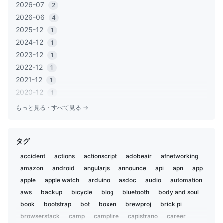
2026-07
2
2026-06
4
2025-12
1
2024-12
1
2023-12
1
2022-12
1
2021-12
1
2020-12
1
2020-06
1
もっと見る
·
すべて見る →
2020-05
2
2019-12
1
タグ
2019-11
2
2019-02
5
accident
actions
actionscript
adobeair
afnetworking
2019-01
1
amazon
android
angularjs
announce
api
apn
app
2018-12
2
apple
apple watch
arduino
asdoc
audio
automation
2018-07
aws
backup
3
bicycle
blog
bluetooth
body and soul
2018-02
book
bootstrap
bot
boxen
brewproj
brick pi
1
2018-01
browserstack
camp
campfire
capistrano
career
1