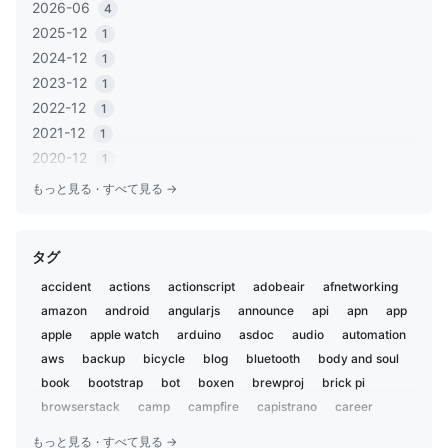
2026-06
4
2025-12
1
2024-12
1
2023-12
1
2022-12
1
2021-12
1
2020-12
1
2020-06
1
もっと見る
·
すべて見る →
2020-05
2
2019-12
1
タグ
2019-11
2
2019-02
5
accident
actions
actionscript
adobeair
afnetworking
2019-01
1
amazon
android
angularjs
announce
api
apn
app
2018-12
2
apple
apple watch
arduino
asdoc
audio
automation
2018-07
aws
backup
3
bicycle
blog
bluetooth
body and soul
2018-02
book
bootstrap
bot
boxen
brewproj
brick pi
1
2018-01
browserstack
camp
campfire
capistrano
career
1
centos
charset
chat
chatbot
chatops
child
2017-09
1
もっと見る
·
すべて見る →