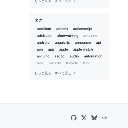
もっと見る
·
すべて見る →
2020-05
2
2019-12
1
タグ
2019-11
2
2019-02
5
accident
actions
actionscript
2019-01
1
adobeair
afnetworking
amazon
2018-12
2
android
angularjs
announce
api
2018-07
apn
app
3
apple
apple watch
2018-02
arduino
asdoc
audio
automation
1
2018-01
aws
backup
bicycle
blog
1
bluetooth
body and soul
book
2017-09
1
もっと見る
·
すべて見る →
bootstrap
bot
boxen
brewproj
2017-04
1
brick pi
browserstack
camp
2017-03
1
campfire
capistrano
career
2016-12
2
centos
charset
chat
chatbot
2016-09
2
chatops
child
chrome
ci
ci2go
2016-07
1
circleci
claude
cli
cloudflare
2016-06
7
cloudfront
coccoa
cocoa
2016-05
1
cocoapods
cocoon
coda2
2016-04
3