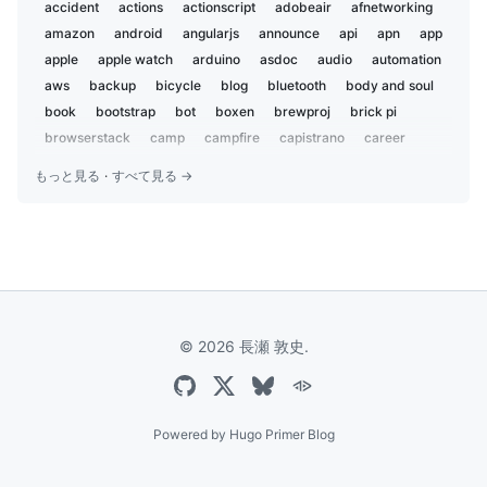
2019-02
5
accident
actions
actionscript
adobeair
afnetworking
2019-01
1
amazon
android
angularjs
announce
api
apn
app
2018-12
2
apple
apple watch
arduino
asdoc
audio
automation
2018-07
aws
backup
3
bicycle
blog
bluetooth
body and soul
2018-02
book
bootstrap
bot
boxen
brewproj
brick pi
1
2018-01
browserstack
camp
campfire
capistrano
career
1
centos
charset
chat
chatbot
chatops
child
2017-09
1
もっと見る
·
すべて見る →
chrome
ci
ci2go
circleci
claude
cli
cloudflare
2017-04
1
cloudfront
coccoa
cocoa
cocoapods
cocoon
2017-03
1
coda2
codex
coffeelint
coffeescript
color
2016-12
2
color-recipes
conference
coveralls
cpan
cron
curl
2016-09
2
cycling
dbix::class
deployment
design
2016-07
1
developer productivity
diy
dj
docker
dotfiles
2016-06
7
© 2026 長瀬 敦史.
dreamhost
e2e
ecs
edifier
editor
electron
2016-05
1
electronic components
email
emoji
encryption
event
2016-04
3
everdesktop
evernote
excel
express
extension
2016-03
3
facebook
family
fastlane
festival
fishing
flash
Powered by
Hugo Primer Blog
2016-02
2
font
fortis
gadget
game
garmin
gdd
gemini
2016-01
1
gist
git
github
go
golang
google
google analytics