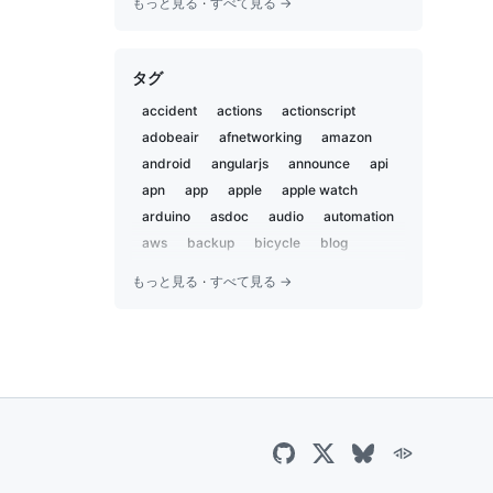
もっと見る
·
すべて見る →
2020-05
2
2019-12
1
タグ
2019-11
2
2019-02
5
accident
actions
actionscript
2019-01
1
adobeair
afnetworking
amazon
2018-12
2
android
angularjs
announce
api
2018-07
apn
app
3
apple
apple watch
2018-02
arduino
asdoc
audio
automation
1
2018-01
aws
backup
bicycle
blog
1
bluetooth
body and soul
book
2017-09
1
もっと見る
·
すべて見る →
bootstrap
bot
boxen
brewproj
2017-04
1
brick pi
browserstack
camp
2017-03
1
campfire
capistrano
career
2016-12
2
centos
charset
chat
chatbot
2016-09
2
chatops
child
chrome
ci
ci2go
2016-07
1
circleci
claude
cli
cloudflare
2016-06
7
cloudfront
coccoa
cocoa
2016-05
1
cocoapods
cocoon
coda2
2016-04
3