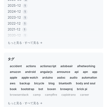
2025-12
1
2024-12
1
2023-12
1
2022-12
1
2021-12
1
2020-12
1
2020-06
1
もっと見る
·
すべて見る →
2020-05
2
2019-12
1
タグ
2019-11
2
2019-02
5
accident
actions
actionscript
adobeair
afnetworking
2019-01
1
amazon
android
angularjs
announce
api
apn
app
2018-12
2
apple
apple watch
arduino
asdoc
audio
automation
2018-07
aws
backup
3
bicycle
blog
bluetooth
body and soul
2018-02
book
bootstrap
bot
boxen
brewproj
brick pi
1
2018-01
browserstack
camp
campfire
capistrano
career
1
centos
charset
chat
chatbot
chatops
child
2017-09
1
もっと見る
·
すべて見る →
chrome
ci
ci2go
circleci
claude
cli
cloudflare
2017-04