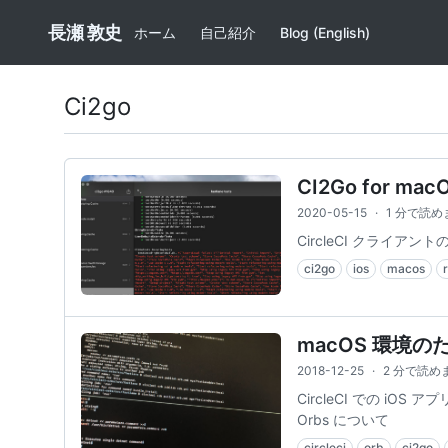
長瀬 敦史
ホーム
自己紹介
Blog (English)
Ci2go
CI2Go for 
2020-05-15
·
1 分で読め
CircleCI クライアント
ci2go
ios
macos
macOS 環境のた
2018-12-25
·
2 分で読め
CircleCI での iOS
Orbs について
circleci
orb
ci2go