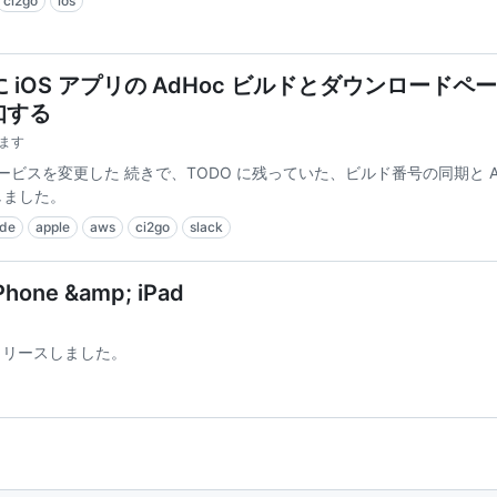
ci2go
ios
 S3 に iOS アプリの AdHoc ビルドとダウンロード
通知する
めます
CI サービスを変更した 続きで、TODO に残っていた、ビルド番号の同期と Am
しました。
de
apple
aws
ci2go
slack
 iPhone &amp; iPad
Go をリリースしました。