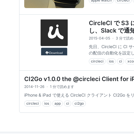
apple watch
circleci
CircleCI で
し、Slack で
2015-04-05
·
3 分で読
先日、CircleCI に 
の配信の自動化を設定
circleci
ios
ci
xco
CI2Go v1.0.0 the @circleci Client for
2014-11-26
·
1 分で読めます
iPhone & iPad で使える CircleCI クライアント CI2
circleci
ios
app
ci
ci2go