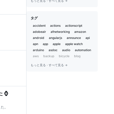
もっと見る
·
すべて見る →
2020-05
2
2019-12
1
タグ
2019-11
2
2019-02
5
accident
actions
actionscript
2019-01
1
adobeair
afnetworking
amazon
2018-12
2
android
angularjs
announce
api
2018-07
apn
app
3
apple
apple watch
2018-02
arduino
asdoc
audio
automation
1
2018-01
aws
backup
bicycle
blog
1
bluetooth
body and soul
book
2017-09
1
もっと見る
·
すべて見る →
bootstrap
bot
boxen
brewproj
2017-04
1
brick pi
browserstack
camp
2017-03
1
campfire
capistrano
career
2016-12
2
centos
charset
chat
chatbot
2016-09
2
 ⌚️
chatops
child
chrome
ci
ci2go
2016-07
1
circleci
claude
cli
cloudflare
2016-06
7
cloudfront
coccoa
cocoa
ました。
2016-05
1
cocoapods
cocoon
coda2
2016-04
3