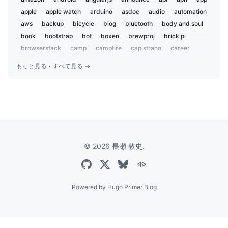
2018-12
2
apple
apple watch
arduino
asdoc
audio
automation
2018-07
aws
backup
3
bicycle
blog
bluetooth
body and soul
2018-02
book
bootstrap
bot
boxen
brewproj
brick pi
1
2018-01
browserstack
camp
campfire
capistrano
career
1
centos
charset
chat
chatbot
chatops
child
2017-09
1
もっと見る
·
すべて見る →
chrome
ci
ci2go
circleci
claude
cli
cloudflare
2017-04
1
cloudfront
coccoa
cocoa
cocoapods
cocoon
2017-03
1
coda2
codex
coffeelint
coffeescript
color
2016-12
2
color-recipes
conference
coveralls
cpan
cron
curl
2016-09
2
cycling
dbix::class
deployment
design
2016-07
1
developer productivity
diy
dj
docker
dotfiles
2016-06
7
© 2026 長瀬 敦史.
dreamhost
e2e
ecs
edifier
editor
electron
2016-05
1
electronic components
email
emoji
encryption
event
2016-04
3
everdesktop
evernote
excel
express
extension
2016-03
3
facebook
family
fastlane
festival
fishing
flash
Powered by
Hugo Primer Blog
2016-02
2
font
fortis
gadget
game
garmin
gdd
gemini
2016-01
1
gist
git
github
go
golang
google
google analytics
2015-12
3
google app script
google-sheets
gulp
hackathon
2015-10
1