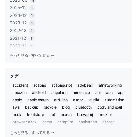
4
2025-12
1
2024-12
1
2023-12
1
2022-12
1
2021-12
1
2020-12
1
2020-06
1
もっと見る
·
すべて見る →
2020-05
2
2019-12
1
タグ
2019-11
2
2019-02
5
accident
actions
actionscript
adobeair
afnetworking
2019-01
1
amazon
android
angularjs
announce
api
apn
app
2018-12
2
apple
apple watch
arduino
asdoc
audio
automation
2018-07
aws
backup
3
bicycle
blog
bluetooth
body and soul
2018-02
book
bootstrap
bot
boxen
brewproj
brick pi
1
2018-01
browserstack
camp
campfire
capistrano
career
1
centos
charset
chat
chatbot
chatops
child
2017-09
1
もっと見る
·
すべて見る →
chrome
ci
ci2go
circleci
claude
cli
cloudflare