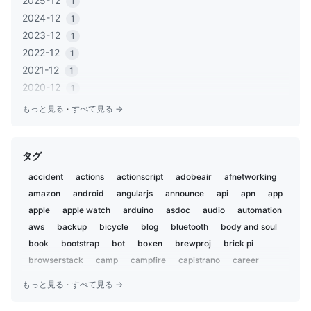
2025-12
1
2024-12
1
2023-12
1
2022-12
1
2021-12
1
2020-12
1
2020-06
1
もっと見る
·
すべて見る →
2020-05
2
2019-12
1
タグ
2019-11
2
2019-02
5
accident
actions
actionscript
adobeair
afnetworking
2019-01
1
amazon
android
angularjs
announce
api
apn
app
2018-12
2
apple
apple watch
arduino
asdoc
audio
automation
2018-07
aws
backup
3
bicycle
blog
bluetooth
body and soul
2018-02
book
bootstrap
bot
boxen
brewproj
brick pi
1
2018-01
browserstack
camp
campfire
capistrano
career
1
centos
charset
chat
chatbot
chatops
child
2017-09
1
もっと見る
·
すべて見る →
chrome
ci
ci2go
circleci
claude
cli
cloudflare
2017-04
1
cloudfront
coccoa
cocoa
cocoapods
cocoon