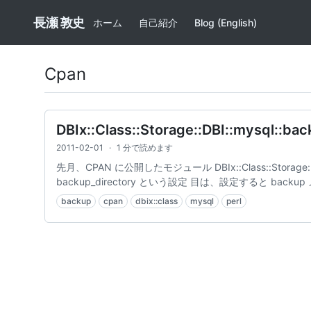
長瀬 敦史
ホーム
自己紹介
Blog (English)
Cpan
DBIx::Class::Storage::DBI::mysql::ba
2011-02-01
·
1 分で読めます
先月、CPAN に公開したモジュール DBIx::Class::Storage::DB
backup_directory という設定 目は、設定すると backu
backup
cpan
dbix::class
mysql
perl