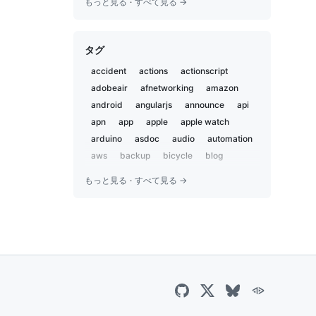
もっと見る
·
すべて見る →
2020-05
2
2019-12
1
タグ
2019-11
2
2019-02
5
accident
actions
actionscript
2019-01
1
adobeair
afnetworking
amazon
2018-12
2
android
angularjs
announce
api
2018-07
apn
app
3
apple
apple watch
2018-02
arduino
asdoc
audio
automation
1
2018-01
aws
backup
bicycle
blog
1
bluetooth
body and soul
book
2017-09
1
もっと見る
·
すべて見る →
bootstrap
bot
boxen
brewproj
2017-04
1
brick pi
browserstack
camp
2017-03
1
campfire
capistrano
career
2016-12
2
centos
charset
chat
chatbot
2016-09
2
chatops
child
chrome
ci
ci2go
2016-07
1
circleci
claude
cli
cloudflare
2016-06
7
cloudfront
coccoa
cocoa
2016-05
1
cocoapods
cocoon
coda2
2016-04
3