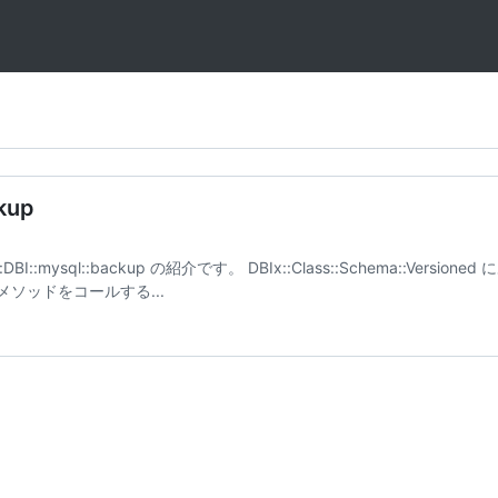
ckup
I::mysql::backup の紹介です。 DBIx::Class::Schema::Versioned
p メソッドをコールする...