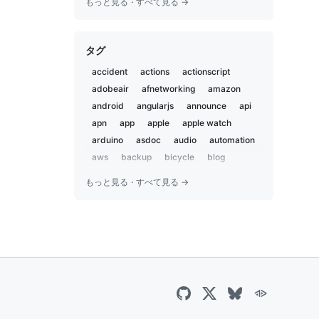
もっと見る
·
すべて見る →
2020-05
2
2019-12
1
タグ
2019-11
2
2019-02
5
accident
actions
actionscript
2019-01
1
adobeair
afnetworking
amazon
2018-12
2
android
angularjs
announce
api
2018-07
apn
app
3
apple
apple watch
2018-02
arduino
asdoc
audio
automation
1
2018-01
aws
backup
bicycle
blog
1
bluetooth
body and soul
book
2017-09
1
もっと見る
·
すべて見る →
bootstrap
bot
boxen
brewproj
2017-04
1
brick pi
browserstack
camp
2017-03
1
campfire
capistrano
career
2016-12
2
centos
charset
chat
chatbot
2016-09
2
chatops
child
chrome
ci
ci2go
2016-07
1
circleci
claude
cli
cloudflare
2016-06
7
cloudfront
coccoa
cocoa
2016-05
1
cocoapods
cocoon
coda2
2016-04
3