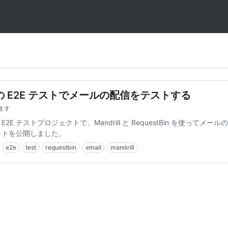
.js の E2E テストでメールの配信をテストする
ます
書いた E2E テストプロジェクトで、Mandrill と RequestBin を使ってメ
クトを公開しました。
e2e
test
requestbin
email
mandrill