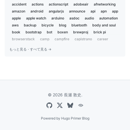
2019-02
5
accident
actions
actionscript
adobeair
afnetworking
2019-01
1
amazon
android
angularjs
announce
api
apn
app
2018-12
2
apple
apple watch
arduino
asdoc
audio
automation
2018-07
aws
backup
3
bicycle
blog
bluetooth
body and soul
2018-02
book
bootstrap
bot
boxen
brewproj
brick pi
1
2018-01
browserstack
camp
campfire
capistrano
career
1
centos
charset
chat
chatbot
chatops
child
2017-09
1
もっと見る
·
すべて見る →
chrome
ci
ci2go
circleci
claude
cli
cloudflare
2017-04
1
cloudfront
coccoa
cocoa
cocoapods
cocoon
2017-03
1
coda2
codex
coffeelint
coffeescript
color
2016-12
2
color-recipes
conference
coveralls
cpan
cron
curl
2016-09
2
cycling
dbix::class
deployment
design
2016-07
1
developer productivity
diy
dj
docker
dotfiles
2016-06
7
© 2026 長瀬 敦史.
dreamhost
e2e
ecs
edifier
editor
electron
2016-05
1
electronic components
email
emoji
encryption
event
2016-04
3
everdesktop
evernote
excel
express
extension
2016-03
3
facebook
family
fastlane
festival
fishing
flash
Powered by
Hugo Primer Blog
2016-02
2
font
fortis
gadget
game
garmin
gdd
gemini
2016-01
1
gist
git
github
go
golang
google
google analytics