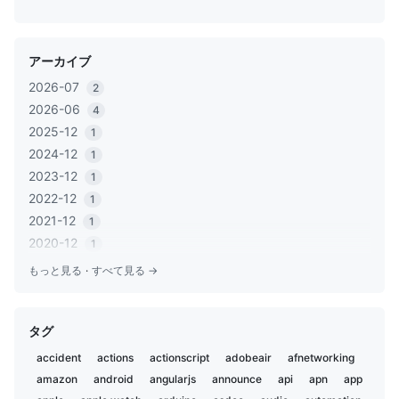
アーカイブ
2026-07
2
2026-06
4
2025-12
1
2024-12
1
2023-12
1
2022-12
1
2021-12
1
2020-12
1
2020-06
1
もっと見る
·
すべて見る →
2020-05
2
2019-12
1
タグ
2019-11
2
2019-02
5
accident
actions
actionscript
adobeair
afnetworking
2019-01
1
amazon
android
angularjs
announce
api
apn
app
2018-12