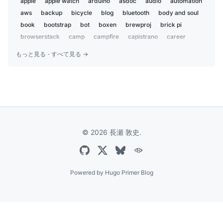
2
apple
apple watch
arduino
asdoc
audio
automation
2018-07
aws
backup
3
bicycle
blog
bluetooth
body and soul
2018-02
book
bootstrap
bot
boxen
brewproj
brick pi
1
2018-01
browserstack
camp
campfire
capistrano
career
1
centos
charset
chat
chatbot
chatops
child
2017-09
1
もっと見る
·
すべて見る →
chrome
ci
ci2go
circleci
claude
cli
cloudflare
2017-04
1
cloudfront
coccoa
cocoa
cocoapods
cocoon
2017-03
1
coda2
codex
coffeelint
coffeescript
color
2016-12
2
color-recipes
conference
coveralls
cpan
cron
curl
2016-09
2
cycling
dbix::class
deployment
design
2016-07
1
developer productivity
diy
dj
docker
dotfiles
2016-06
7
© 2026 長瀬 敦史.
dreamhost
e2e
ecs
edifier
editor
electron
2016-05
1
electronic components
email
emoji
encryption
event
2016-04
3
everdesktop
evernote
excel
express
extension
2016-03
3
facebook
family
fastlane
festival
fishing
flash
Powered by
Hugo Primer Blog
2016-02
2
font
fortis
gadget
game
garmin
gdd
gemini
2016-01
1
gist
git
github
go
golang
google
google analytics
2015-12
3
google app script
google-sheets
gulp
hackathon
2015-10
1
hatena
headphone amp
heroku
hipchat
homebrew