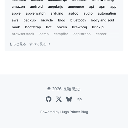
2019-01
1
amazon
android
angularjs
announce
api
apn
app
2018-12
2
apple
apple watch
arduino
asdoc
audio
automation
2018-07
aws
backup
3
bicycle
blog
bluetooth
body and soul
2018-02
book
bootstrap
bot
boxen
brewproj
brick pi
1
2018-01
browserstack
camp
campfire
capistrano
career
1
centos
charset
chat
chatbot
chatops
child
2017-09
1
もっと見る
·
すべて見る →
chrome
ci
ci2go
circleci
claude
cli
cloudflare
2017-04
1
cloudfront
coccoa
cocoa
cocoapods
cocoon
2017-03
1
coda2
codex
coffeelint
coffeescript
color
2016-12
2
color-recipes
conference
coveralls
cpan
cron
curl
2016-09
2
cycling
dbix::class
deployment
design
2016-07
1
developer productivity
diy
dj
docker
dotfiles
2016-06
7
© 2026 長瀬 敦史.
dreamhost
e2e
ecs
edifier
editor
electron
2016-05
1
electronic components
email
emoji
encryption
event
2016-04
3
everdesktop
evernote
excel
express
extension
2016-03
3
facebook
family
fastlane
festival
fishing
flash
Powered by
Hugo Primer Blog
2016-02
2
font
fortis
gadget
game
garmin
gdd
gemini
2016-01
1
gist
git
github
go
golang
google
google analytics
2015-12
3