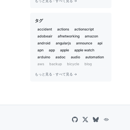
もっと見る
·
すべて見る →
2020-05
2
2019-12
1
タグ
2019-11
2
2019-02
5
accident
actions
actionscript
2019-01
1
adobeair
afnetworking
amazon
2018-12
2
android
angularjs
announce
api
2018-07
apn
app
3
apple
apple watch
2018-02
arduino
asdoc
audio
automation
1
2018-01
aws
backup
bicycle
blog
1
bluetooth
body and soul
book
2017-09
1
もっと見る
·
すべて見る →
bootstrap
bot
boxen
brewproj
2017-04
1
brick pi
browserstack
camp
2017-03
1
campfire
capistrano
career
2016-12
2
centos
charset
chat
chatbot
2016-09
2
chatops
child
chrome
ci
ci2go
2016-07
1
circleci
claude
cli
cloudflare
2016-06
7
cloudfront
coccoa
cocoa
2016-05
1
cocoapods
cocoon
coda2
2016-04
3