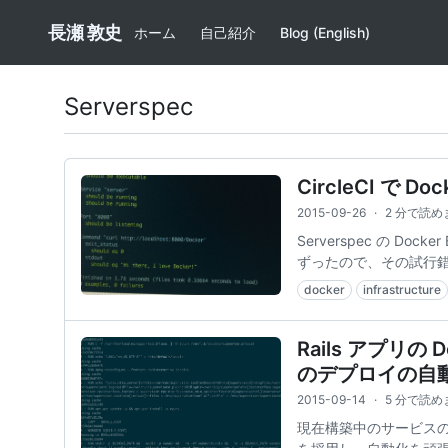
長瀬 敦史
ホーム
自己紹介
Blog (English)
Serverspec
CircleCI で Do
2015-09-26
·
2 分で読め
Serverspec の Do
ずったので、その試行
docker
infrastructure
Rails アプリの Do
のデプロイの自
2015-09-14
·
5 分で読め
現在構築中のサービスの Rai