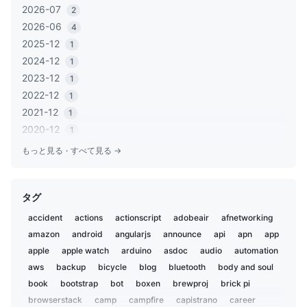
2026-07
2
2026-06
4
2025-12
1
2024-12
1
2023-12
1
2022-12
1
2021-12
1
2020-12
1
2020-06
1
もっと見る
·
すべて見る →
2020-05
2
2019-12
1
タグ
2019-11
2
2019-02
5
accident
actions
actionscript
adobeair
afnetworking
2019-01
1
amazon
android
angularjs
announce
api
apn
app
2018-12
2
apple
apple watch
arduino
asdoc
audio
automation
2018-07
aws
backup
3
bicycle
blog
bluetooth
body and soul
2018-02
book
bootstrap
bot
boxen
brewproj
brick pi
1
2018-01
browserstack
camp
campfire
capistrano
career
1