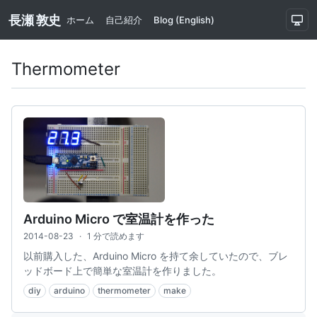
長瀬 敦史
ホーム
自己紹介
Blog (English)
Thermometer
Arduino Micro で室温計を作った
2014-08-23
·
1 分で読めます
以前購入した、Arduino Micro を持て余していたので、ブレ
ッドボード上で簡単な室温計を作りました。
diy
arduino
thermometer
make