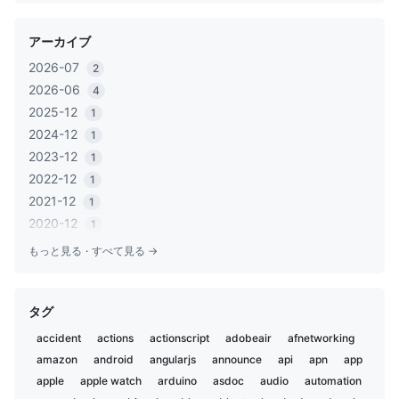
アーカイブ
2026-07
2
2026-06
4
2025-12
1
2024-12
1
2023-12
1
2022-12
1
2021-12
1
2020-12
1
2020-06
1
もっと見る
·
すべて見る →
2020-05
2
2019-12
1
タグ
2019-11
2
2019-02
5
accident
actions
actionscript
adobeair
afnetworking
2019-01
1
amazon
android
angularjs
announce
api
apn
app
2018-12
2
apple
apple watch
arduino
asdoc
audio
automation