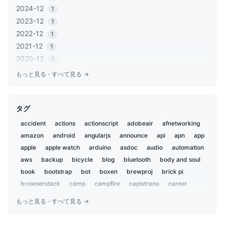
2024-12
1
2023-12
1
2022-12
1
2021-12
1
2020-12
1
2020-06
1
もっと見る
·
すべて見る →
2020-05
2
2019-12
1
タグ
2019-11
2
2019-02
5
accident
actions
actionscript
adobeair
afnetworking
2019-01
1
amazon
android
angularjs
announce
api
apn
app
2018-12
2
apple
apple watch
arduino
asdoc
audio
automation
2018-07
aws
backup
3
bicycle
blog
bluetooth
body and soul
2018-02
book
bootstrap
bot
boxen
brewproj
brick pi
1
2018-01
browserstack
camp
campfire
capistrano
career
1
centos
charset
chat
chatbot
chatops
child
2017-09
1
もっと見る
·
すべて見る →
chrome
ci
ci2go
circleci
claude
cli
cloudflare
2017-04
1
cloudfront
coccoa
cocoa
cocoapods
cocoon
2017-03
1